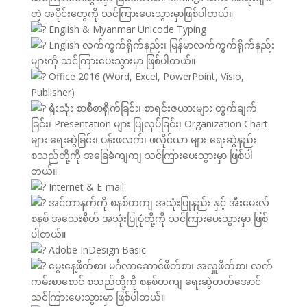
တဲ့ အပိုင်းတွေကို သင်ကြားပေးသွားမှာဖြစ်ပါတယ်။
English & Myanmar Unicode Typing
English လက်ကွက်ရိုက်နည်း၊ မြန်မာလက်ကွက်ရိုက်နည်း
များကို သင်ကြားပေးသွားမှာ ဖြစ်ပါတယ်။
Office 2016 (Word, Excel, PowerPoint, Visio,
Publisher)
ရုံးသုံး စာစီစာရိုက်ခြင်း၊ စာရင်းဇယားများ တွက်ချက်
ခြင်း၊ Presentation များ ပြုလုပ်ခြင်း၊ Organization Chart
များ ရေးဆွဲခြင်း၊ ပန်းဖလက်၊ ဖလိုင်ယာ များ ရေးဆွဲနည်း
စသည်တို့ကို အခြေခံကျကျ သင်ကြားပေးသွားမှာ ဖြစ်ပါ
တယ်။
Internet & E-mail
အင်တာနက်ကို စနစ်တကျ အသုံးပြုနည်း နှင့် အီးမေးလ်
စနစ် အသေးစိတ် အသုံးပြုပုံတို့ကို သင်ကြားပေးသွားမှာ ဖြစ်
ပါတယ်။
Adobe InDesign Basic
မွေးနေ့ဖိတ်စာ၊ မင်္ဂလာဆောင်ဖိတ်စာ၊ အလှူဖိတ်စာ၊ လက်
ကမ်းစာစောင် စသည်တို့ကို စနစ်တကျ ရေးဆွဲတတ်အောင်
သင်ကြားပေးသွားမှာ ဖြစ်ပါတယ်။