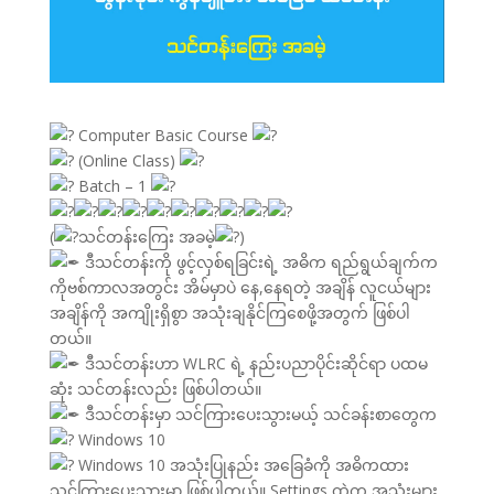
Computer Basic Course
(Online Class)
Batch – 1
(
သင်တန်းကြေး အခမဲ့
)
ဒီသင်တန်းကို ဖွင့်လှစ်ရခြင်းရဲ့ အဓိက ရည်ရွယ်ချက်က
ကိုဗစ်ကာလအတွင်း အိမ်မှာပဲ နေ,နေရတဲ့ အချိန် လူငယ်များ
အချိန်ကို အကျိုးရှိစွာ အသုံးချနိုင်ကြစေဖို့အတွက် ဖြစ်ပါ
တယ်။
ဒီသင်တန်းဟာ WLRC ရဲ့ နည်းပညာပိုင်းဆိုင်ရာ ပထမ
ဆုံး သင်တန်းလည်း ဖြစ်ပါတယ်။
ဒီသင်တန်းမှာ သင်ကြားပေးသွားမယ့် သင်ခန်းစာတွေက
Windows 10
Windows 10 အသုံးပြုနည်း အခြေခံကို အဓိကထား
သင်ကြားပေးသွားမှာ ဖြစ်ပါတယ်။ Settings ထဲက အသုံးများ