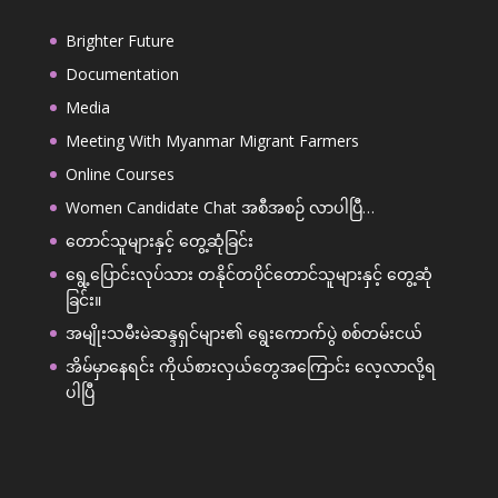
Brighter Future
Documentation
Media
Meeting With Myanmar Migrant Farmers
Online Courses
Women Candidate Chat အစီအစဉ် လာပါပြီ…
တောင်သူများနှင့် တွေ့ဆုံခြင်း
ရွေ့ပြောင်းလုပ်သား တနိုင်တပိုင်တောင်သူများနှင့် တွေ့ဆုံ
ခြင်း။
အမျိုးသမီးမဲဆန္ဒရှင်များ၏ ရွေးကောက်ပွဲ စစ်တမ်းငယ်
အိမ်မှာ​နေရင်း ကိုယ်စားလှယ်​တွေအ​ကြောင်း ​လေ့လာလို့ရ
ပါပြီ