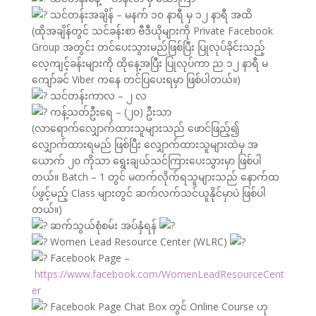
သင်တန်းအချိန် – မနက် ၁၀ နာရီ မှ ၁၂ နာရီ အထိ
(ထိုအချိန်တွင် သင်ခန်းစာ ဗီဒီယိုများကို Private Facebook
Group အတွင်း တင်ပေးသွားမည်ဖြစ်ပြီး ပြုလုပ်ခိုင်းသည့်
လေ့ကျင့်ခန်းများကို ထိုနေ့အပြီး ပြုလုပ်ကာ ည ၁၂ နာရီ မ
ကျော်ခင် Viber ကနေ တင်ပြပေးရမှာ ဖြစ်ပါတယ်။)
သင်တန်းကာလ – ၂ လ
ကန့်သတ်ဦးရေ – (၂၀) ဦးသာ
(လာရောက်လျှောက်ထားသူများသည် ဖောင်ဖြည့်၍
လျှောက်ထားရမည် ဖြစ်ပြီး လျှောက်ထားသူများထဲမှ အ
ယောက် ၂၀ ကိုသာ ရွေးချယ်သင်ကြားပေးသွားမှာ ဖြစ်ပါ
တယ်။ Batch – 1 တွင် မတက်လိုက်ရသူများသည် နောက်ထ
ပ်ဖွင့်မည့် Class များတွင် ဆက်လက်သင်ယူနိုင်မှာပဲ ဖြစ်ပါ
တယ်။)
ဆက်သွယ်စုံစမ်း အပ်နှံရန်
Women Lead Resource Center (WLRC)
Facebook Page –
https://www.facebook.com/WomenLeadResourceCent
er
Facebook Page Chat Box တွင် Online Course ဟု