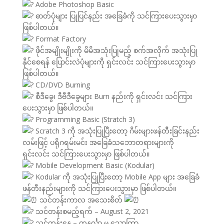
Adobe Photoshop Basic
ဓာတ်ပုံများ ပြုပြင်နည်း အခြေခံကို သင်ကြားပေးသွားမှာ
ဖြစ်ပါတယ်။
Format Factory
ဖိုင်အမျိုးမျိုးကို မိမိအသုံးပြုမည့် စက်အလိုက် အသုံးပြု
နိုင်စေရန် ပြောင်းလဲပုံများကို ရှင်းလင်း သင်ကြားပေးသွားမှာ
ဖြစ်ပါတယ်။
CD/DVD Burning
စီဒီခွေ၊ ဒီဗီဒီခွေများ Burn နည်းကို ရှင်းလင်း သင်ကြား
ပေးသွားမှာ ဖြစ်ပါတယ်။
Programming Basic (Stratch 3)
Scratch 3 ကို အသုံးပြုပြီးတော့ ဂိမ်းများဖန်တီးခြင်းနည်း
လမ်းဖြင့် ပရိုဂရမ်းမင်း အခြေခံသဘောတရားများကို
ရှင်းလင်း သင်ကြားပေးသွားမှာ ဖြစ်ပါတယ်။
Mobile Development Basic (Kodular)
Kodular ကို အသုံးပြုပြီးတော့ Mobile App များ အခြေခံ
ဖန်တီးနည်းများကို သင်ကြားပေးသွားမှာ ဖြစ်ပါတယ်။
သင်တန်းကာလ အသေးစိတ်
သင်တန်းစမည့်ရက် – August 2, 2021
သင်တန်းနေ့ – တနင်္လာ မှ သောကြာ