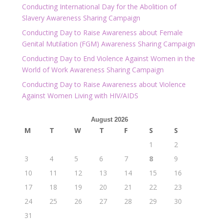
Conducting International Day for the Abolition of
Slavery Awareness Sharing Campaign
Conducting Day to Raise Awareness about Female
Genital Mutilation (FGM) Awareness Sharing Campaign
Conducting Day to End Violence Against Women in the
World of Work Awareness Sharing Campaign
Conducting Day to Raise Awareness about Violence
Against Women Living with HIV/AIDS
August 2026
M
T
W
T
F
S
S
1
2
3
4
5
6
7
8
9
10
11
12
13
14
15
16
17
18
19
20
21
22
23
24
25
26
27
28
29
30
31